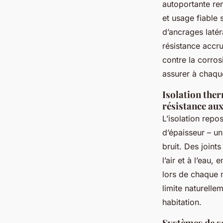
autoportante ren
et usage fiable 
d’ancrages latér
résistance accr
contre la corros
assurer à chaque
Isolation ther
résistance au
L’isolation rep
d’épaisseur – un
bruit. Des join
l’air et à l’eau,
lors de chaque m
limite naturelle
habitation.
Systèmes de sé