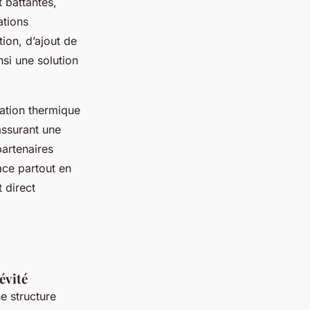
 battantes,
ations
ion, d’ajout de
nsi une solution
olation thermique
assurant une
partenaires
cace partout en
 direct
évité
e structure