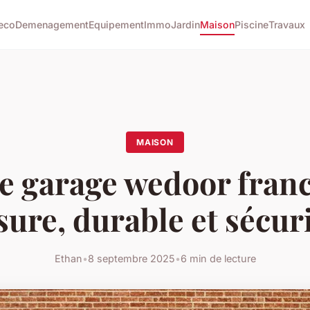
eco
Demenagement
Equipement
Immo
Jardin
Maison
Piscine
Travaux
MAISON
e garage wedoor franc
ure, durable et sécur
Ethan
•
8 septembre 2025
•
6 min de lecture