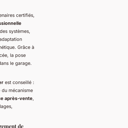
naires certifiés,
ssionnelle
 des systèmes,
adaptation
thétique. Grâce à
cée, la pose
 dans le garage.
er
est conseillé :
ôle du mécanisme
ce après-vente
,
lages,
agement de