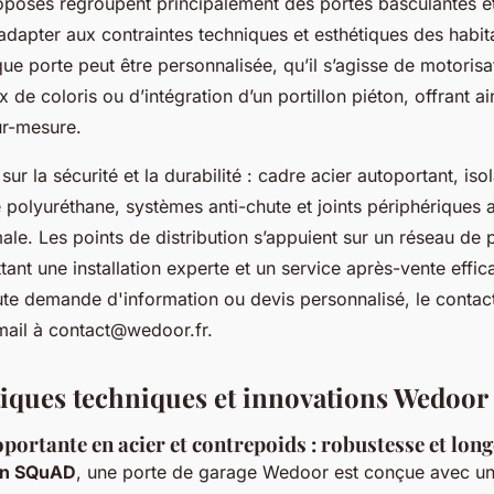
posés regroupent principalement des portes basculantes et
adapter aux contraintes techniques et esthétiques des habit
 porte peut être personnalisée, qu’il s’agisse de motorisat
x de coloris ou d’intégration d’un portillon piéton, offrant ai
ur-mesure.
sur la sécurité et la durabilité : cadre acier autoportant, is
polyuréthane, systèmes anti-chute et joints périphériques 
ale. Les points de distribution s’appuient sur un réseau de 
ttant une installation experte et un service après-vente effi
ute demande d'information ou devis personnalisé, le contact
mail à
contact@wedoor.fr
.
tiques techniques et innovations Wedoor
portante en acier et contrepoids : robustesse et long
on SQuAD
, une porte de garage Wedoor est conçue avec un