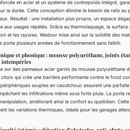
forcée en acier et un système de contrepoids intégré, garant
sur la durée. Cette conception élimine le besoin de rails au
aux. Résultat : une installation plus propre, un espace déga
ue aux usages répétés. Grâce au thermolaquage, la surface 
ion et les rayures. Wedoor mise ainsi sur la solidité des ma
 porte plusieurs années de fonctionnement sans faiblir.
mique et phonique : mousse polyuréthane, joints éta
x intempéries
ose sur des panneaux acier garnis de mousse polyuréthane 
 choix qui crée une barrière performante contre le froid c
ts périphériques souples en caoutchouc assurent une parfait
 empêchant les infiltrations même sous forte pluie. La porte r
anipulation, améliorant ainsi le confort au quotidien. Cett
ment les variations thermiques, idéale pour les garages atten
curité intégrés : détection d’obstacles, anti-chute, s