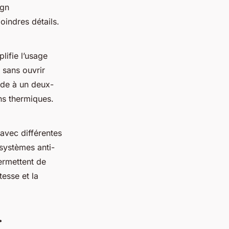
ign
oindres détails.
lifie l’usage
e sans ouvrir
pide à un deux-
ons thermiques.
avec différentes
 systèmes anti-
ermettent de
tesse et la
r