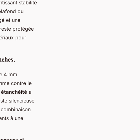
issant stabilité
 plafond ou
gé et une
reste protégée
tériaux pour
nches,
de 4 mm
omme contre le
e
étanchéité
à
este silencieuse
e combinaison
ants à une
errures et