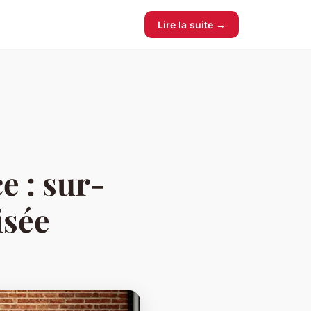
Lire la suite →
e : sur-
isée