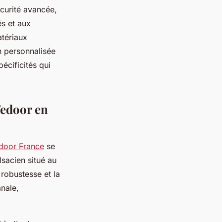
curité avancée,
és et aux
atériaux
n personnalisée
écificités qui
Wedoor en
door France
se
lsacien situé au
robustesse et la
anale,