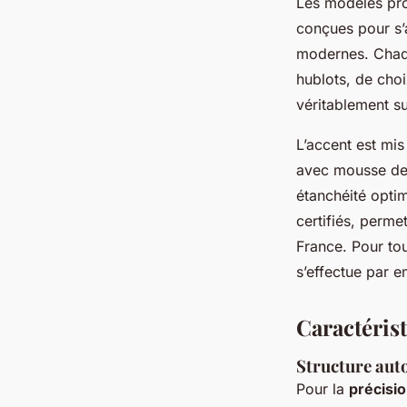
Les modèles pro
conçues pour s’
modernes. Chaque
hublots, de choi
véritablement s
L’accent est mis 
avec mousse de 
étanchéité optim
certifiés, perme
France. Pour to
s’effectue par e
Caractéris
Structure auto
Pour la
précisi