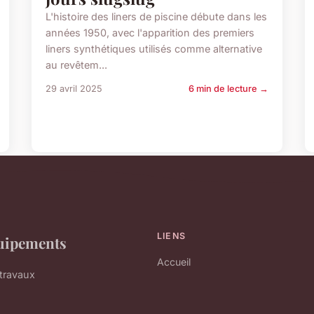
L'histoire des liners de piscine débute dans les
années 1950, avec l'apparition des premiers
liners synthétiques utilisés comme alternative
au revêtem...
29 avril 2025
6 min de lecture →
LIENS
quipements
Accueil
 travaux