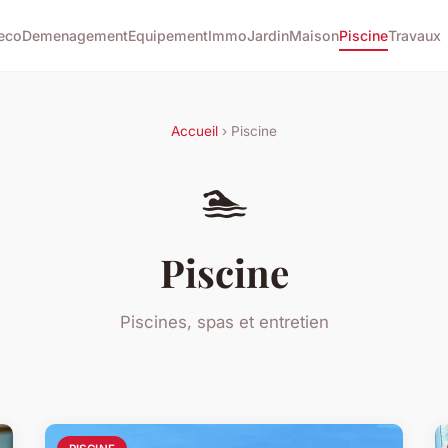
eco
Demenagement
Equipement
Immo
Jardin
Maison
Piscine
Travaux
Accueil
› Piscine
🏊
Piscine
Piscines, spas et entretien