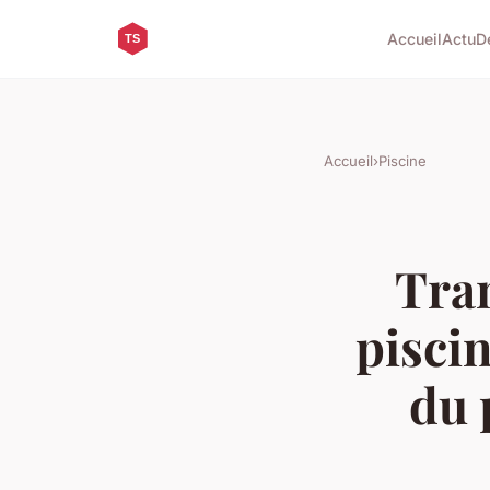
Accueil
Actu
D
Accueil
›
Piscine
Tran
piscin
du 