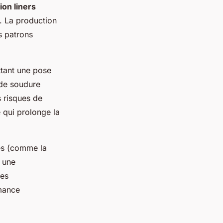
ion liners
s. La production
s patrons
ttant une pose
 de soudure
s risques de
e qui prolonge la
ues (comme la
à une
tes
rmance