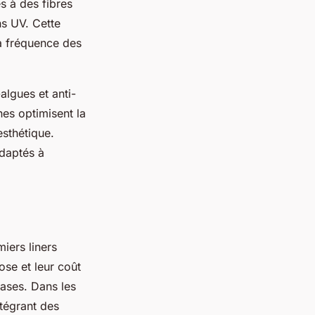
s à des fibres
ns UV. Cette
la fréquence des
algues et anti-
nes optimisent la
esthétique.
adaptés à
ers liners
ose et leur coût
ases. Dans les
ntégrant des