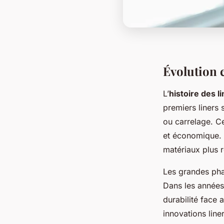
Évolution 
L’
histoire des l
premiers liners 
ou carrelage. C
et économique. L
matériaux plus ré
Les grandes pha
Dans les années
durabilité face 
innovations line