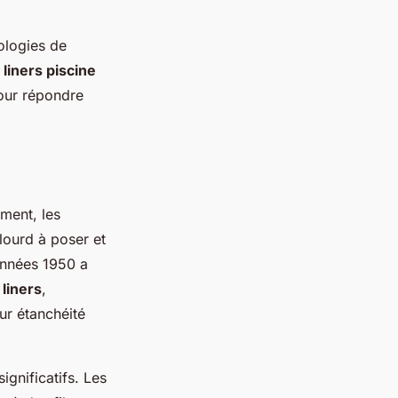
nologies de
 liners piscine
pour répondre
ement, les
lourd à poser et
années 1950 a
 liners
,
ur étanchéité
ignificatifs. Les