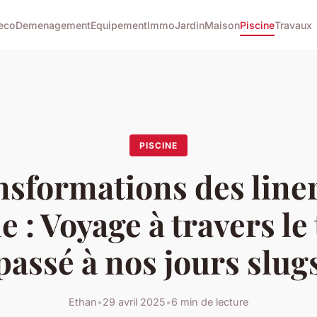
eco
Demenagement
Equipement
Immo
Jardin
Maison
Piscine
Travaux
PISCINE
sformations des line
e : Voyage à travers l
passé à nos jours slug
Ethan
•
29 avril 2025
•
6 min de lecture