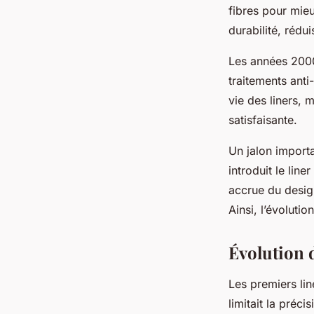
fibres pour mieu
durabilité, rédu
Les années 2000
traitements anti
vie des liners, m
satisfaisante.
Un jalon import
introduit le lin
accrue du design
Ainsi, l’évoluti
Évolution d
Les premiers lin
limitait la préci