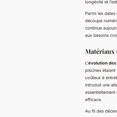
longévité et l’es
Parmi les dates 
découpe numériqu
continue aujour
aux besoins croi
Matériaux u
L’
évolution des 
piscines étaien
coûteux à entret
introduit une a
essentiellement
efficace.
Au fil des décen