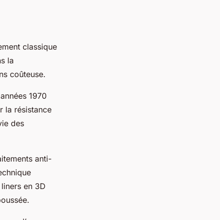
tement classique
s la
ins coûteuse.
s années 1970
r la résistance
vie des
itements anti-
technique
 liners en 3D
poussée.