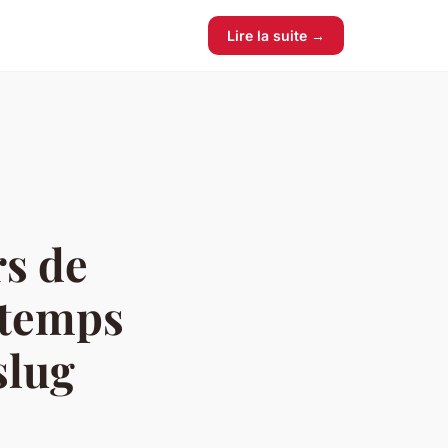
Lire la suite →
rs de
e temps
slug