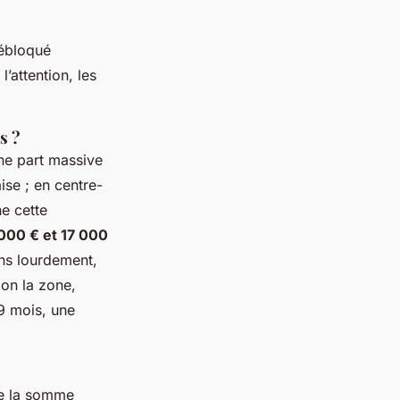
débloqué
’attention, les
s ?
une part massive
ise ; en centre-
ne cette
 000 € et 17 000
ns lourdement,
lon la zone,
 9 mois, une
 de la somme