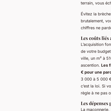
terrain, vous é
Évitez la brèche
brutalement, vou
chiffres ne pard
Les coûts liés
L’acquisition fo
de votre budget
ville, un m² à 5
ascention.
Les f
€ pour une parc
3 000 à 5 000 €
c’est la loi. Si
règle à ne pas o
Les dépenses p
La maçonnerie, l