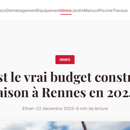
eco
Demenagement
Equipement
Immo
Jardin
Maison
Piscine
Travaux
IMMO
t le vrai budget cons
ison à Rennes en 202
Ethan
•
22 décembre 2025
•
9 min de lecture