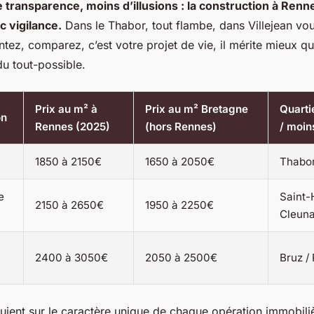
e transparence, moins d’illusions : la construction à Ren
c vigilance.
Dans le Thabor, tout flambe, dans Villejean vou
tez, comparez, c’est votre projet de vie, il mérite mieux q
u tout-possible.
Prix au m² à
Prix au m² Bretagne
Quarti
on
Rennes (2025)
(hors Rennes)
/ moin
1850 à 2150€
1650 à 2050€
Thabor
e
Saint-H
2150 à 2650€
1950 à 2250€
Cleun
2400 à 3050€
2050 à 2500€
Bruz /
uient sur le caractère unique de chaque opération immobili