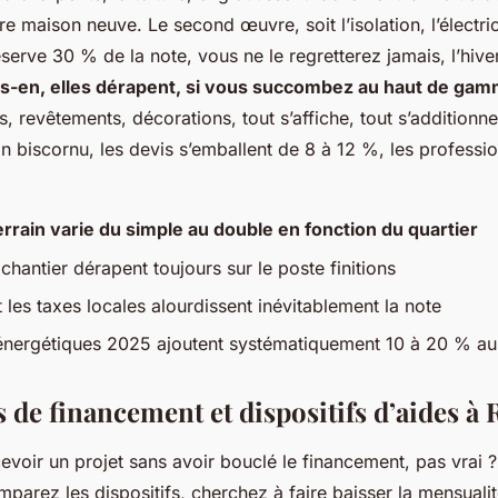
e maison neuve. Le second œuvre, soit l’isolation, l’électrici
serve 30 % de la note, vous ne le regretterez jamais, l’hiv
ons-en, elles dérapent, si vous succombez au haut de gam
s, revêtements, décorations, tout s’affiche, tout s’additionn
rain biscornu, les devis s’emballent de 8 à 12 %, les professi
errain varie du simple au double en fonction du quartier
chantier dérapent toujours sur le poste finitions
et les taxes locales alourdissent inévitablement la note
nergétiques 2025 ajoutent systématiquement 10 à 20 % au
 de financement et dispositifs d’aides à
cevoir un projet sans avoir bouclé le financement, pas vrai
parez les dispositifs, cherchez à faire baisser la mensualit