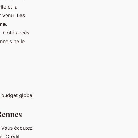
té et la
er venu.
Les
me.
e. Côté accès
onnels ne le
 budget global
 Rennes
 ? Vous écoutez
é. Crédit