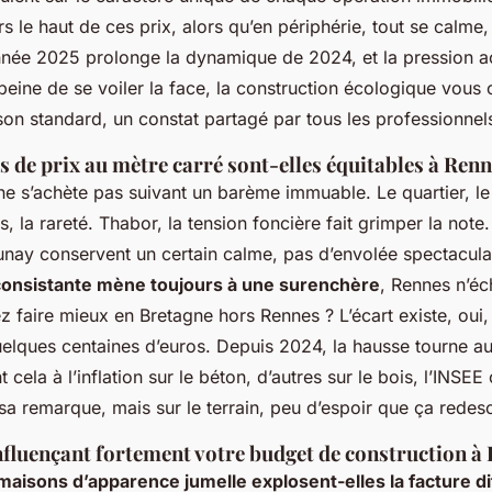
s le haut de ces prix, alors qu’en périphérie, tout se calme
nnée 2025 prolonge la dynamique de 2024, et
la pression 
 peine de se voiler la face, la construction écologique vou
son standard, un constat partagé par tous les professionnel
s de prix au mètre carré sont-elles équitables à Renn
ne s’achète pas suivant un barème immuable
. Le quartier, l
s, la rareté. Thabor, la tension foncière fait grimper la note.
eunay conservent un certain calme, pas d’envolée spectacula
nsistante mène toujours à une surenchère
, Rennes n’é
z faire mieux en Bretagne hors Rennes ? L’écart existe, oui
quelques centaines d’euros. Depuis 2024, la hausse tourne a
 cela à l’inflation sur le béton, d’autres sur le bois, l’INSEE
sa remarque, mais sur le terrain, peu d’espoir que ça redes
nfluençant fortement votre budget de construction à
maisons d’apparence jumelle explosent-elles la facture 