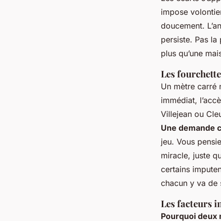
impose volontier
doucement. L’a
persiste
. Pas la
plus qu’une mai
Les fourchette
Un mètre carré 
immédiat, l’accè
Villejean ou Cl
Une demande co
jeu. Vous pensie
miracle, juste 
certains imputent
chacun y va de 
Les facteurs i
Pourquoi deux 