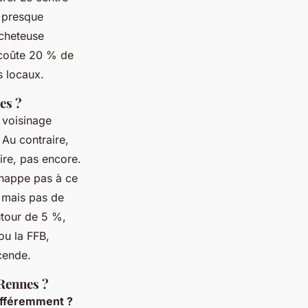
, presque
acheteuse
s coûte 20 % de
s locaux.
es ?
e voisinage
 Au contraire,
ire, pas encore.
chappe pas à ce
, mais pas de
utour de 5 %,
 ou la FFB,
cende.
 Rennes ?
différemment ?