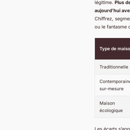
légitime.
Plus d
aujourd’hui ave
Chiffrez, segmen
ou le fantasme d
Type de mais
Traditionnelle
Contemporain
sur-mesure
Maison
écologique
Les écarts s’app