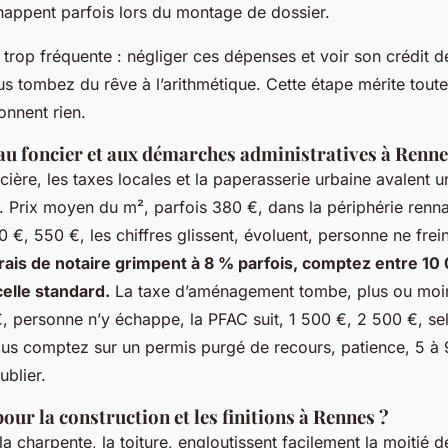
chappent parfois lors du montage de dossier.
 trop fréquente : négliger ces dépenses et voir son crédit 
s tombez du rêve à l’arithmétique. Cette étape mérite toute l
onnent rien.
 au foncier et aux démarches administratives à Renne
ncière, les taxes locales et la paperasserie urbaine avalent 
.
Prix moyen du m², parfois 380 €, dans la périphérie renna
10 €, 550 €, les chiffres glissent, évoluent, personne ne frei
rais de notaire grimpent à 8 % parfois, comptez entre 10
elle standard.
La taxe d’aménagement tombe, plus ou moi
, personne n’y échappe, la PFAC suit, 1 500 €, 2 500 €, se
 vous comptez sur un permis purgé de recours, patience, 5 à
ublier.
our la construction et les finitions à Rennes ?
a charpente, la toiture, engloutissent facilement la moitié