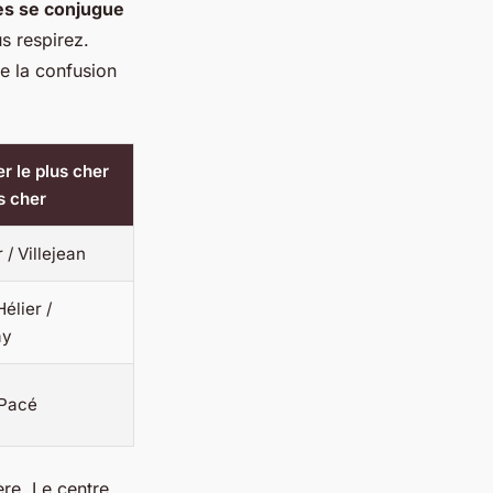
nes se conjugue
s respirez.
ue la confusion
er le plus cher
s cher
 / Villejean
élier /
ay
 Pacé
ère. Le centre