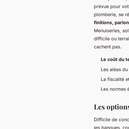
prévue pour votr
plomberie, se ré
finitions, parl
Menuiseries, sol
difficile ou ter
cachent pas.
Le coût du t
Les aléas du 
La fiscalité 
Les normes é
Les options
Difficile de con
les banques, com