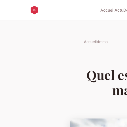
Accueil
Actu
D
Accueil
›
Immo
Quel es
ma