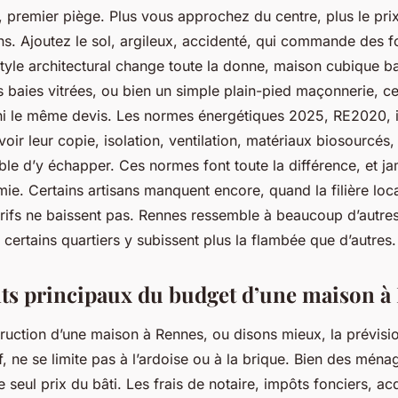
in, premier piège. Plus vous approchez du centre, plus le prix
ns. Ajoutez le sol, argileux, accidenté, qui commande des f
style architectural change toute la donne, maison cubique b
baies vitrées, ou bien un simple plain-pied maçonnerie, ce 
ni le même devis.
Les normes énergétiques 2025, RE2020, 
voir leur copie
, isolation, ventilation, matériaux biosourcés
le d’y échapper. Ces normes font toute la différence, et ja
ie. Certains artisans manquent encore, quand la filière loca
arifs ne baissent pas. Rennes ressemble à beaucoup d’autre
 certains quartiers y subissent plus la flambée que d’autres.
ts principaux du budget d’une maison à
ruction d’une maison à Rennes, ou disons mieux, la prévisio
f, ne se limite pas à l’ardoise ou à la brique. Bien des ménag
e seul prix du bâti. Les frais de notaire, impôts fonciers, ac