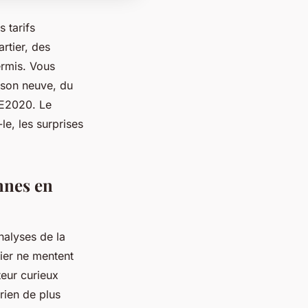
 tarifs
rtier, des
ermis. Vous
aison neuve, du
 RE2020.
Le
le, les surprises
nnes en
alyses de la
ier ne mentent
teur curieux
rien de plus