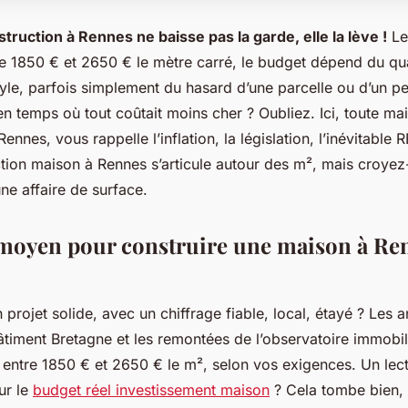
truction à Rennes ne baisse pas la garde, elle la lève !
Les
re 1850 € et 2650 € le mètre carré, le budget dépend du qua
tyle, parfois simplement du hasard d’une parcelle ou d’un p
en temps où tout coûtait moins cher ? Oubliez. Ici, toute m
ennes, vous rappelle l’inflation, la législation, l’inévitable
tion maison à Rennes
s’articule autour des m², mais croyez-
ne affaire de surface.
moyen pour construire une maison à Re
projet solide, avec un chiffrage fiable, local, étayé ?
Les an
âtiment Bretagne et les remontées de l’observatoire immobil
er entre 1850 € et 2650 € le m², selon vos exigences. Un lec
sur le
budget réel investissement maison
? Cela tombe bien, 